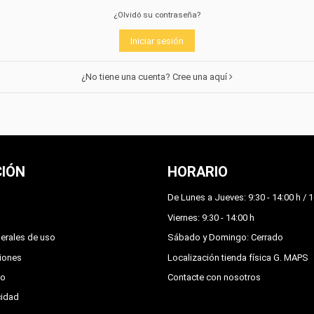
¿Olvidó su contraseña?
Iniciar sesión
¿No tiene una cuenta? Cree una aquí
IÓN
HORARIO
De Lunes a Jueves: 9:30 - 14:00 h / 1
Viernes: 9:30 - 14:00 h
erales de uso
Sábado y Domingo: Cerrado
ciones
Localización tienda física G. MAPS
go
Contacte con nosotros
cidad